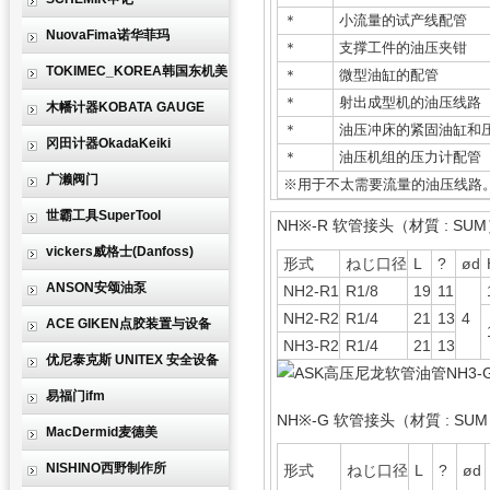
＊
小流量的试产线配管
NuovaFima诺华菲玛
＊
支撑工件的油压夹钳
TOKIMEC_KOREA韩国东机美
＊
微型油缸的配管
＊
射出成型机的油压线路
木幡计器KOBATA GAUGE
＊
油压冲床的紧固油缸和
冈田计器OkadaKeiki
＊
油压机组的压力计配管
广濑阀门
※用于不太需要流量的油压线路
世霸工具SuperTool
NH※-R 软管接头（材質 : SU
vickers威格士(Danfoss)
形式
ねじ口径
L
?
ød
ANSON安颂油泵
NH2-R1
R1/8
19
11
NH2-R2
R1/4
21
13
4
ACE GIKEN点胶装置与设备
NH3-R2
R1/4
21
13
优尼泰克斯 UNITEX 安全设备
易福门ifm
NH※-G 软管接头（材質 : SU
MacDermid麦德美
NISHINO西野制作所
形式
ねじ口径
L
?
ød