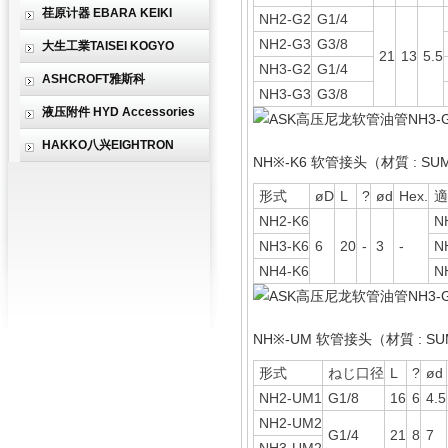
荏原计器 EBARA KEIKI
NH2-G2
G1/4
NH2-G3
G3/8
大生工業TAISEI KOGYO
21
13
5.5
NH3-G2
G1/4
ASHCROFT雅斯科
NH3-G3
G3/8
液压附件 HYD Accessories
HAKKO八兴EIGHTRON
NH※-K6 软管接头（材質 : SU
形式
øD
L
?
ød
Hex.
適
NH2-K6
N
NH3-K6
6
20
-
3
-
N
NH4-K6
N
NH※-UM 软管接头（材質 : S
形式
ねじ口径
L
?
ød
NH2-UM1
G1/8
16
6
4.5
NH2-UM2
G1/4
21
8
7