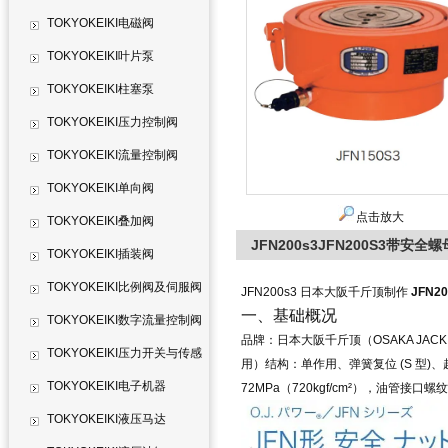
TOKYOKEIKI电磁阀
TOKYOKEIKI叶片泵
TOKYOKEIKI柱塞泵
TOKYOKEIKI压力控制阀
TOKYOKEIKI流量控制阀
TOKYOKEIKI单向阀
点击放大
TOKYOKEIKI叠加阀
JFN200s3JFN200S3带安全
TOKYOKEIKI插装阀
TOKYOKEIKI比例阀及伺服阀
JFN200s3 日本大阪千斤顶制作
JFN2
一、基础概况
TOKYOKEIKI数字流量控制阀
品牌：日本大阪千斤顶（OSAKA JACK，
TOKYOKEIKI压力开关与传感
用）
结构：
单作用、弹簧复位 (S 型)
、
器
TOKYOKEIKI电子机器
72MPa（720kgf/cm²），油管接口螺纹 
TOKYOKEIKI液压马达