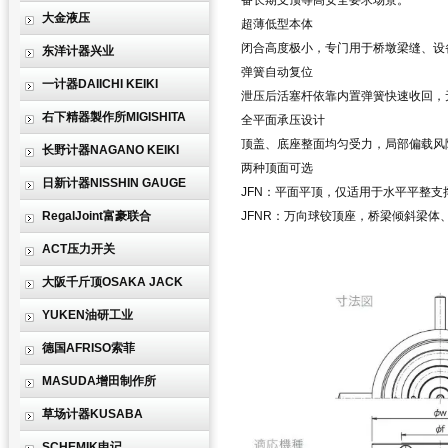
备长期支顶等高安全要求场景。
大金液压
超薄低型本体
闭合高度极小，专门用于桥墩梁缝、设备
东洋计器兴业
弹簧自动复位
一计器DAIICHI KEIKI
泄压后活塞杆依靠内置弹簧快速收回，
右下精器製作所MIGISHITA
全平面承压设计
顶盖、底座整面均匀受力，局部偏载风险
长野计器NAGANO KEIKI
两种顶面可选
日新计器NISSHIN GAUGE
JFN：平面平顶，仅适用于水平平整支
RegalJoint富豪联合
JFNR：万向球铰顶座，桥梁倾斜梁体
ACT压力开关
大阪千斤顶OSAKA JACK
YUKEN油研工业
德国AFRISO索菲
MASUDA增田制作所
草场计器KUSABA
SCHEMIK申记