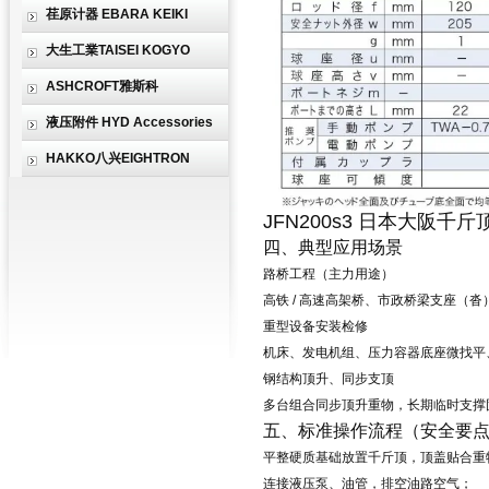
荏原计器 EBARA KEIKI
大生工業TAISEI KOGYO
ASHCROFT雅斯科
液压附件 HYD Accessories
HAKKO八兴EIGHTRON
JFN200s3 日本大阪千
四、典型应用场景
路桥工程（主力用途）
高铁 / 高速高架桥、市政桥梁
支座（沓
重型设备安装检修
机床、发电机组、压力容器底座微找平
钢结构顶升、同步支顶
多台组合同步顶升重物，长期临时支撑
五、标准操作流程（安全要
平整硬质基础放置千斤顶，顶盖贴合重
连接液压泵、油管，排空油路空气；