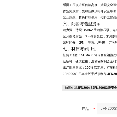
缓慢加压顶升至目标高度，
旋紧安全螺
作业完成后，先加压微顶松开安全螺母
禁止超载、超长行程使用，倾斜工况必须换
六、配套与选型提示
动力源：适配 OSAKA 手动液压泵、
区分型号后缀：S = 弹簧复位，末尾数字 =
采购区分：JFN = 平面、JFNR =
七、材质与耐用性
缸筒 / 活塞：SCM435 铬钼合金钢热
活塞杆：硬质镀铬；滑动密封铜合金衬
出厂耐压测试：100% 额定压力打压检测
JFN200s3 日本大阪千斤顶制作
JFN2
如果你对
JFN200s3JFN200S3带
产品：