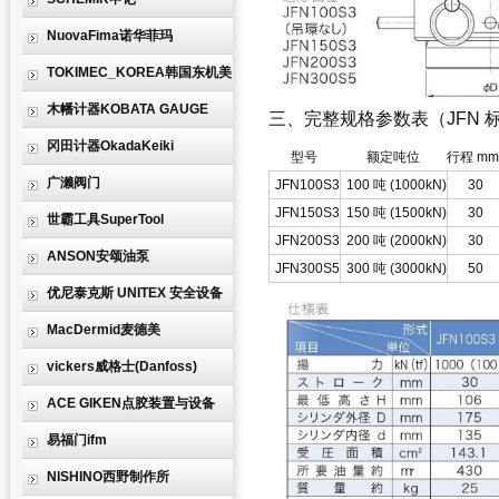
NuovaFima诺华菲玛
TOKIMEC_KOREA韩国东机美
木幡计器KOBATA GAUGE
三、完整规格参数表（JFN 
冈田计器OkadaKeiki
型号
额定吨位
行程 mm
广濑阀门
JFN100S3
100 吨 (1000kN)
30
JFN150S3
150 吨 (1500kN)
30
世霸工具SuperTool
JFN200S3
200 吨 (2000kN)
30
ANSON安颂油泵
JFN300S5
300 吨 (3000kN)
50
优尼泰克斯 UNITEX 安全设备
MacDermid麦德美
vickers威格士(Danfoss)
ACE GIKEN点胶装置与设备
易福门ifm
NISHINO西野制作所