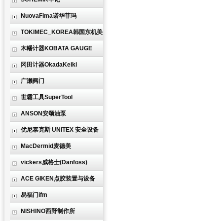
NuovaFima诺华菲玛
TOKIMEC_KOREA韩国东机美
木幡计器KOBATA GAUGE
冈田计器OkadaKeiki
广濑阀门
世霸工具SuperTool
ANSON安颂油泵
优尼泰克斯 UNITEX 安全设备
MacDermid麦德美
vickers威格士(Danfoss)
ACE GIKEN点胶装置与设备
易福门ifm
NISHINO西野制作所