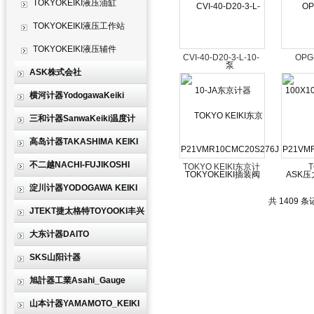
TOKYOKEIKI液压油缸
TOKYOKEIKI液压工作站
TOKYOKEIKI液压辅件
CVI-40-D20-3-L-10-
OPG-
ASK株式会社
JA东京计器
100X
TOKYOKEIKI插装阀
ASK压
横河计器YodogawaKeiki
CVI40D203L10JA
G3
三和计器SanwaKeiki温度计
高岛计器TAKASHIMA KEIKI
不二越NACHI-FUJIKOSHI
TOKYO KEIKI东京计
器TCG62-10-FVY-C-
KEIKIS
淀川计器YODOGAWA KEIKI
PN2-H-17-SH-S168
17VQ-
共 1409 条
JTEKT捷太格特TOYOOKI丰兴
溢流阀
S1
大东计器DAITO
SKS山阳计器
旭計器工業Asahi_Gauge
山本计器YAMAMOTO_KEIKI